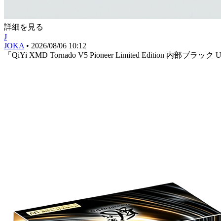
詳細を見る
J
JOKA
•
2026/08/06 10:12
「QiYi XMD Tornado V5 Pioneer Limited Editio