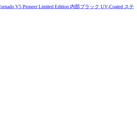
ornado V5 Pioneer Limited Edition 内部ブラック UV-Coated ステ