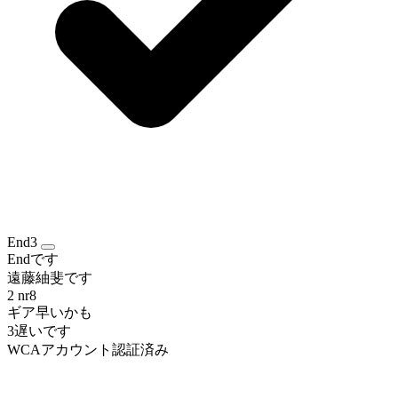
End3
Endです
遠藤紬斐です
2 nr8
ギア早いかも
3遅いです
WCAアカウント認証済み