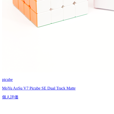
picube
MoYu AoSu V7 Picube SE Dual Track Matte
個人評価