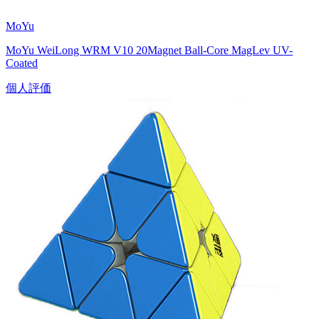
MoYu
MoYu WeiLong WRM V10 20Magnet Ball-Core MagLev UV-
Coated
個人評価