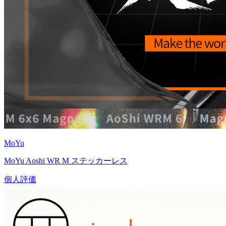
MoYu
MoYu Aoshi WR M ステッカーレス
個人評価