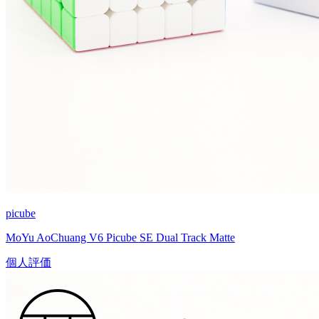
picube
MoYu AoChuang V6 Picube SE Dual Track Matte
個人評価