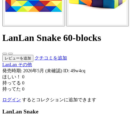
LanLan Snake 60-blocks
クチコミを追加
レビューを追加
LanLan
その他
発売時期: 2026年5月 (未確認)
ID: 49w4cq
ほしい！
0
持ってる
0
持ってた
0
ログイン
するとコレクションに追加できます
LanLan Snake