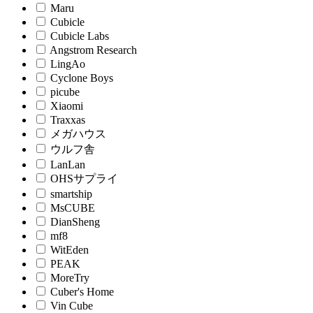
Maru
Cubicle
Cubicle Labs
Angstrom Research
LingAo
Cyclone Boys
picube
Xiaomi
Traxxas
メガハウス
ウルフ舎
LanLan
OHSサプライ
smartship
MsCUBE
DianSheng
mf8
WitEden
PEAK
MoreTry
Cuber's Home
Vin Cube