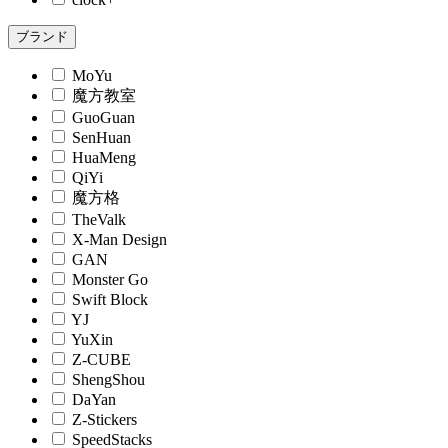
ブランド
MoYu
魔方教室
GuoGuan
SenHuan
HuaMeng
QiYi
魔方格
TheValk
X-Man Design
GAN
Monster Go
Swift Block
YJ
YuXin
Z-CUBE
ShengShou
DaYan
Z-Stickers
SpeedStacks