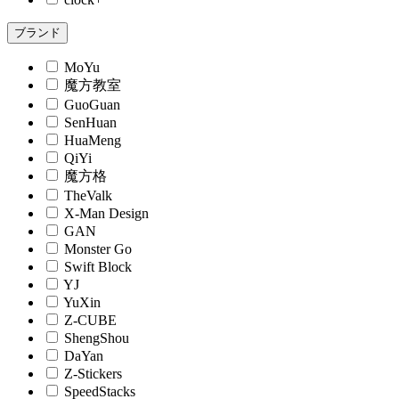
ブランド
MoYu
魔方教室
GuoGuan
SenHuan
HuaMeng
QiYi
魔方格
TheValk
X-Man Design
GAN
Monster Go
Swift Block
YJ
YuXin
Z-CUBE
ShengShou
DaYan
Z-Stickers
SpeedStacks