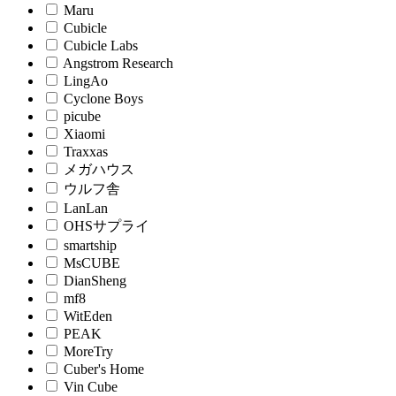
Maru
Cubicle
Cubicle Labs
Angstrom Research
LingAo
Cyclone Boys
picube
Xiaomi
Traxxas
メガハウス
ウルフ舎
LanLan
OHSサプライ
smartship
MsCUBE
DianSheng
mf8
WitEden
PEAK
MoreTry
Cuber's Home
Vin Cube