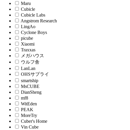
Maru
Cubicle
Cubicle Labs
Angstrom Research
LingAo
Cyclone Boys
picube
Xiaomi
Traxxas
メガハウス
ウルフ舎
LanLan
OHSサプライ
smartship
MsCUBE
DianSheng
mf8
WitEden
PEAK
MoreTry
Cuber's Home
Vin Cube