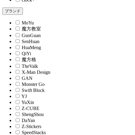
ブランド
MoYu
魔方教室
GuoGuan
SenHuan
HuaMeng
QiYi
魔方格
TheValk
X-Man Design
GAN
Monster Go
Swift Block
YJ
YuXin
Z-CUBE
ShengShou
DaYan
Z-Stickers
SpeedStacks