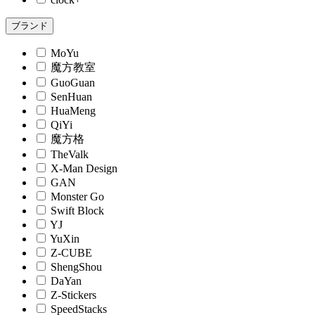
ブランド
MoYu
魔方教室
GuoGuan
SenHuan
HuaMeng
QiYi
魔方格
TheValk
X-Man Design
GAN
Monster Go
Swift Block
YJ
YuXin
Z-CUBE
ShengShou
DaYan
Z-Stickers
SpeedStacks