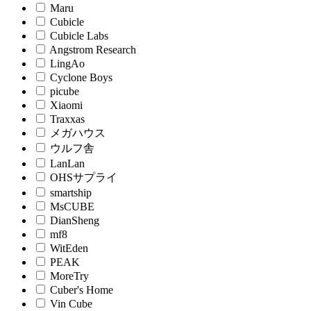
Maru
Cubicle
Cubicle Labs
Angstrom Research
LingAo
Cyclone Boys
picube
Xiaomi
Traxxas
メガハウス
ウルフ舎
LanLan
OHSサプライ
smartship
MsCUBE
DianSheng
mf8
WitEden
PEAK
MoreTry
Cuber's Home
Vin Cube