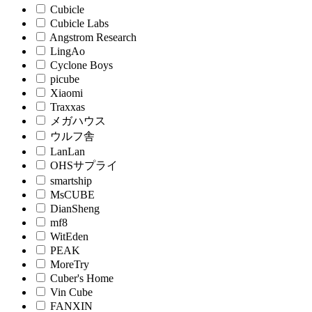
Cubicle
Cubicle Labs
Angstrom Research
LingAo
Cyclone Boys
picube
Xiaomi
Traxxas
メガハウス
ウルフ舎
LanLan
OHSサプライ
smartship
MsCUBE
DianSheng
mf8
WitEden
PEAK
MoreTry
Cuber's Home
Vin Cube
FANXIN