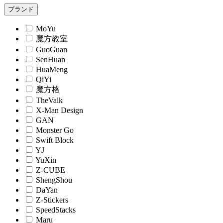
ブランド
MoYu
魔方教室
GuoGuan
SenHuan
HuaMeng
QiYi
魔方格
TheValk
X-Man Design
GAN
Monster Go
Swift Block
YJ
YuXin
Z-CUBE
ShengShou
DaYan
Z-Stickers
SpeedStacks
Maru