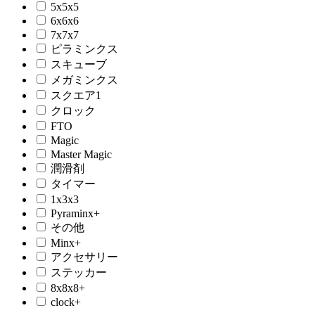
5x5x5
6x6x6
7x7x7
ピラミンクス
スキューブ
メガミンクス
スクエア1
クロック
FTO
Magic
Master Magic
潤滑剤
タイマー
1x3x3
Pyraminx+
その他
Minx+
アクセサリー
ステッカー
8x8x8+
clock+