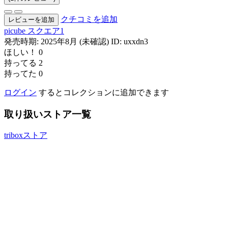
クチコミを追加
レビューを追加
picube
スクエア1
発売時期: 2025年8月 (未確認)
ID: uxxdn3
ほしい！
0
持ってる
2
持ってた
0
ログイン
するとコレクションに追加できます
取り扱いストア一覧
triboxストア