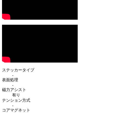
ステッカータイプ
-
表面処理
-
磁力アシスト
有り
テンション方式
-
コアマグネット